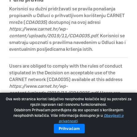
Korisnici su dužni pridržavati se pravila ponašanja
propisanih u Odluci o prihvatljivom korištenju CARNET
mreže (
CDA0035
) dostupnoj na ovoj adresi
https://www.carnet.hr/wp-
content/uploads/2019/11/CDA0035.pdf
. Korisnici se
smatraju upoznati s pravilima navedenim u Odluci kao i
eventualnim posljedicama kršenja istih.
Users are obliged to comply with the rules of conduct
stipulated in the Decision on acceptable use of the
CARNET network (CDA0035) available at this address
https://www.carnet.hr/wp-
content/uploads/2019/11/CDA0035.pdf
. Users are
Ova web stranica koristi isključivo neophodne kolačiće koji su potrebni za
familiar with the rules stipulated in the Decision as well
njezin ispravan rad i osnovnu funkcionalnost.
as the possible consequences of violating them.
Odabirom Prihvaćam potvrđujete da ste upoznati s korištenjem
neophodnih kolačića. Više informacija dostupno je u
Obavijesti o
Natrag na vrh
privatnosti
.
Prihvaćam