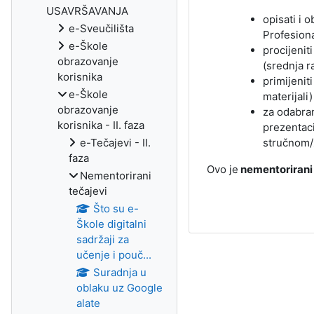
USAVRŠAVANJA
opisati i 
e-Sveučilišta
Profesion
e-Škole
procijenit
obrazovanje
(srednja r
korisnika
primijeniti
e-Škole
materijali)
obrazovanje
za odabran
korisnika - II. faza
prezentaci
e-Tečajevi - II.
stručnom/
faza
Ovo je
nementorirani
Nementorirani
tečajevi
Što su e-
Škole digitalni
sadržaji za
učenje i pouč...
Suradnja u
oblaku uz Google
alate