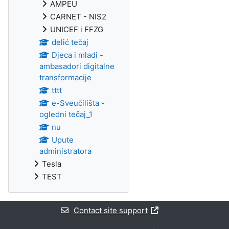
AMPEU
CARNET - NIS2
UNICEF i FFZG
delić tečaj
Djeca i mladi -
ambasadori digitalne
transformacije
tttt
e-Sveučilišta -
ogledni tečaj_1
nu
Upute
administratora
Tesla
TEST
Contact site support