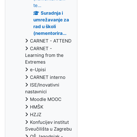
te...
Suradnja i
umrežavanje za
rad u školi
(nementorira...
CARNET - ATTEND
CARNET -
Learning from the
Extremes
e-Upisi
CARNET interno
ISE/Inovativni
nastavnici
Moodle MOOC
HMŠK
HZJZ
Konfucijev institut
Sveučilišta u Zagrebu
OŠ Jagodnjak -