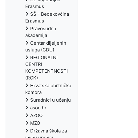
Erasmus
SŠ - Bedekovčina
Erasmus
Pravosudna
akademija
Centar dijeljenih
usluga (CDU)
REGIONALNI
CENTRI
KOMPETENTNOSTI
(RCK)
Hrvatska obrtnička
komora
Suradnici u učenju
asoo.hr
AZOO
MZO
Državna škola za
javnu upravu