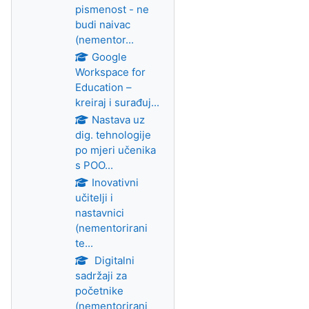
pismenost - ne
budi naivac
(nementor...
Google
Workspace for
Education –
kreiraj i surađuj...
Nastava uz
dig. tehnologije
po mjeri učenika
s POO...
Inovativni
učitelji i
nastavnici
(nementorirani
te...
Digitalni
sadržaji za
početnike
(nementorirani