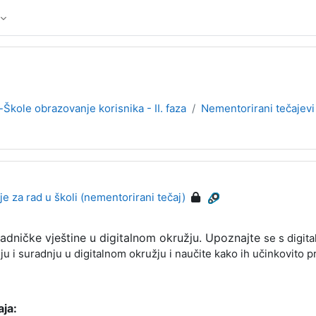
-Škole obrazovanje korisnika - II. faza
Nementorirani tečajevi
e za rad u školi (nementorirani tečaj)
radničke vještine u digitalnom okružju. Upoznajte
se s digi
u i suradnju u digitalnom okružju i naučite kako ih učinkovito pr
aja: