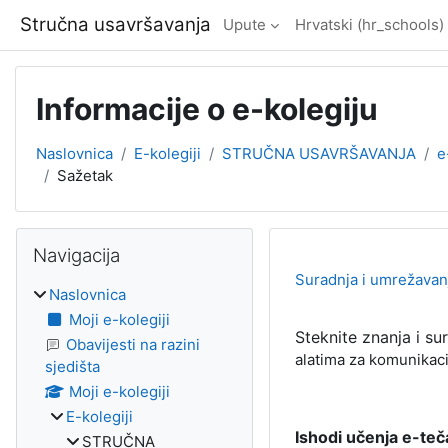
Preskoči na sadržaj
Stručna usavršavanja
Upute
Hrvatski ‎(hr_schools)‎
Informacije o e-kolegiju
Naslovnica
E-kolegiji
STRUČNA USAVRŠAVANJA
e
Sažetak
Blokovi
Preskoči Navigacija
Navigacija
Suradnja i umrežavanj
Naslovnica
Moji e-kolegiji
Steknite
znanja i su
Obavijesti na razini
alatima za komunikacij
sjedišta
Moji e-kolegiji
E-kolegiji
Ishodi učenja e-teč
STRUČNA