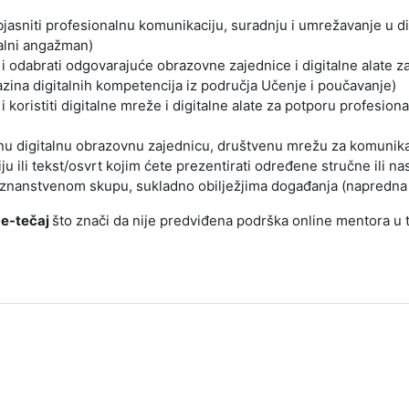
objasniti profesionalnu komunikaciju, suradnju i umrežavanje u d
alni angažman)
i i odabrati odgovarajuće obrazovne zajednice i digitalne alate 
azina digitalnih kompetencija iz područja Učenje i poučavanje)
 i koristiti digitalne mreže i digitalne alate za potporu profesion
u digitalnu obrazovnu zajednicu, društvenu mrežu za komunikac
ju ili tekst/osvrt kojim ćete prezentirati određene stručne ili n
znanstvenom skupu, sukladno obilježjima događanja (napredna r
 e-tečaj
što znači da nije predviđena podrška online mentora u 