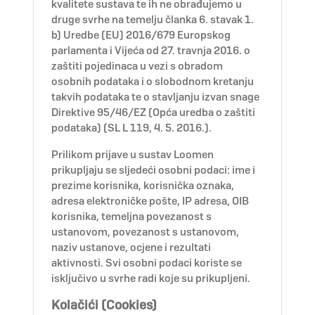
kvalitete sustava te ih ne obrađujemo u
druge svrhe na temelju članka 6. stavak 1.
b) Uredbe (EU) 2016/679 Europskog
parlamenta i Vijeća od 27. travnja 2016. o
zaštiti pojedinaca u vezi s obradom
osobnih podataka i o slobodnom kretanju
takvih podataka te o stavljanju izvan snage
Direktive 95/46/EZ (Opća uredba o zaštiti
podataka) (SL L 119, 4. 5. 2016.).
Prilikom prijave u sustav Loomen
prikupljaju se sljedeći osobni podaci: ime i
prezime korisnika, korisnička oznaka,
adresa elektroničke pošte, IP adresa, OIB
korisnika, temeljna povezanost s
ustanovom, povezanost s ustanovom,
naziv ustanove, ocjene i rezultati
aktivnosti. Svi osobni podaci koriste se
isključivo u svrhe radi koje su prikupljeni.
Kolačići (Cookies)