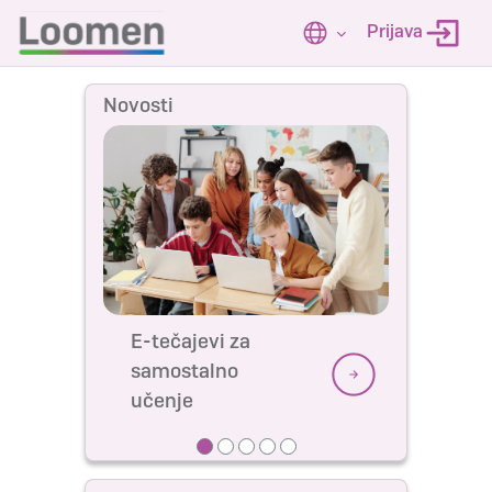
Preskoči na sadržaj
Prijava
Novosti
E-tečajevi za
samostalno
učenje