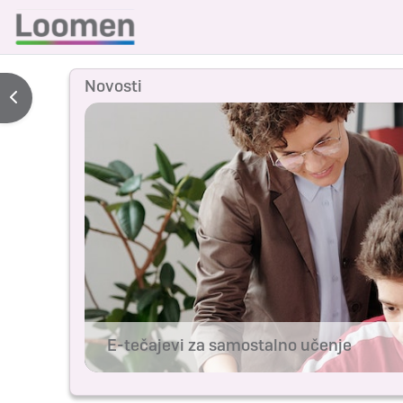
Preskoči na sadržaj
Novosti
Prikaži traku s blokovima
E-tečajevi za samostalno učenje