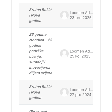
Prikaz rasprava: 8 od 8
Sretan Božić
Loomen Admin
i Nova
23 pro 2025
godina
23 godine
Moodlea – 23
godine
podrške
Loomen Admin
25 kol 2025
učenju,
suradnji i
inovacijama
diljem svijeta
Sretan Božić
Loomen Admin
i Nova
27 pro 2024
godina
Obrazovni