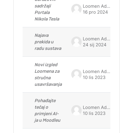
sadržaji
Loomen Admin
16 pro 2024
Portala
Nikola Tesla
Najava
Loomen Admin
prekida u
24 sij 2024
radu sustava
Novi izgled
Loomena za
Loomen Admin
10 lis 2023
stručna
usavršavanja
Pohađajte
tečaj o
Loomen Admin
10 lis 2023
primjeni AI-
ja u Moodleu