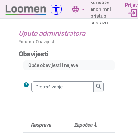
koristite
Preskoči na sadržaj
Prija
anonimni
pristup
sustavu
Upute administratora
Forum > Obavijesti
Obavijesti
Uvjet dovršenosti
Opće obavijesti i najave
Pretraživanje
Pretraživanje
Rasprava
Započeo
Zadn
Stanje