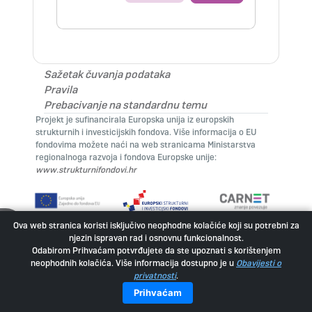
Sažetak čuvanja podataka
Pravila
Prebacivanje na standardnu temu
Projekt je sufinancirala Europska unija iz europskih
strukturnih i investicijskih fondova. Više informacija o EU
fondovima možete naći na web stranicama Ministarstva
regionalnoga razvoja i fondova Europske unije:
www.strukturnifondovi.hr
Ova web stranica koristi isključivo neophodne kolačiće koji su potrebni za
Prikaži traku s blokovima
njezin ispravan rad i osnovnu funkcionalnost.
Odabirom Prihvaćam potvrđujete da ste upoznati s korištenjem
neophodnih kolačića. Više informacija dostupno je u
Obavijesti o
privatnosti
.
Prihvaćam