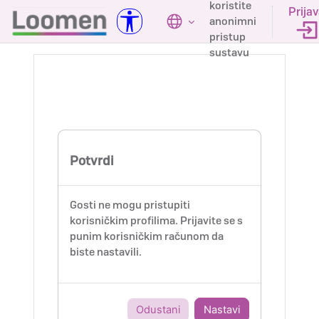
koristite
Preskoči na sadržaj
Prija
anonimni
pristup
sustavu
Potvrdi
Gosti ne mogu pristupiti
korisničkim profilima. Prijavite se s
punim korisničkim računom da
biste nastavili.
Odustani
Nastavi