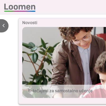
Preskoči na sadržaj
Novosti
Prikaži traku s blokovima
E-tečajevi za samostalno učenje