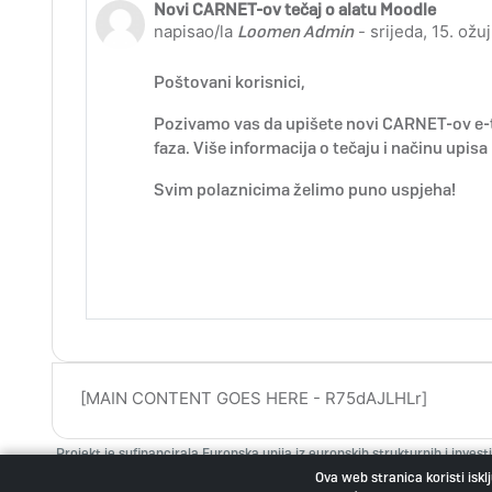
Novi CARNET-ov tečaj o alatu Moodle
Broj odgovora: 0
napisao/la
Loomen Admin
-
srijeda, 15. ožu
Poštovani korisnici,
Pozivamo vas da upišete novi CARNET-ov e-te
faza. Više informacija o tečaju i načinu upi
Svim polaznicima želimo puno uspjeha!
[MAIN CONTENT GOES HERE - R75dAJLHLr]
Projekt je sufinancirala Europska unija iz europskih strukturnih i invest
fondovima možete naći na web stranicama Ministarstva regionalnoga r
Ova web stranica koristi iskl