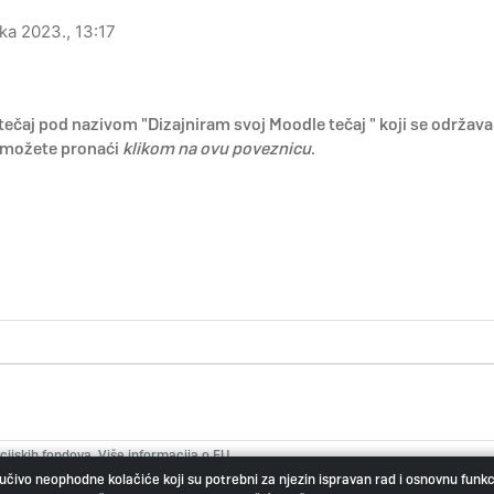
jka 2023., 13:17
čaj pod nazivom "Dizajniram svoj Moodle tečaj " koji se održava
sa možete pronaći
klikom na ovu poveznicu
.
icijskih fondova. Više informacija o EU
azvoja i fondova Europske unije:
jučivo neophodne kolačiće koji su potrebni za njezin ispravan rad i osnovnu funk