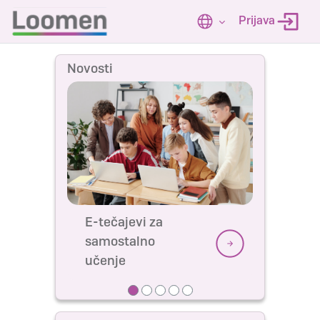
Preskoči na sadržaj
Prijava
Novosti
E-tečajevi za
samostalno
učenje