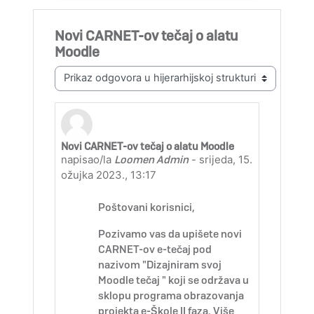
Novi CARNET-ov tečaj o alatu
Moodle
Način prikaza
Novi CARNET-ov tečaj o alatu Moodle
Broj odgovora: 0
napisao/la
Loomen Admin
-
srijeda, 15.
ožujka 2023., 13:17
Poštovani korisnici,
Pozivamo vas da upišete novi
CARNET-ov e-tečaj pod
nazivom "Dizajniram svoj
Moodle tečaj " koji se održava u
sklopu programa obrazovanja
projekta e-Škole II faza. Više